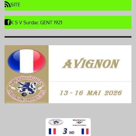
SITE
K S V Surdac GENT 1921